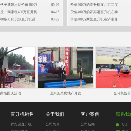
伙子新婚出动价值400万
05-07
价值400万的直升机在北京二度
丘一商家租400万直升机
04-15
价值400万的罗宾逊直升机在泰
000多万的贝尔直升机进
03-29
价值400万两架直升机在济南开
商场国庆活动
山东某某房地产开盘
金马凯旋开
直升机销售
关于我们
客户案例
联系我
罗宾逊直升机
公司简介
公司新闻
QQ：4