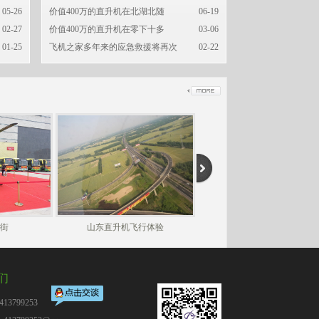
05-26
价值400万的直升机在北湖北随
06-19
02-27
价值400万的直升机在零下十多
03-06
01-25
飞机之家多年来的应急救援将再次
02-22
街
山东直升机飞行体验
山东房地产答谢客户
们
13799253