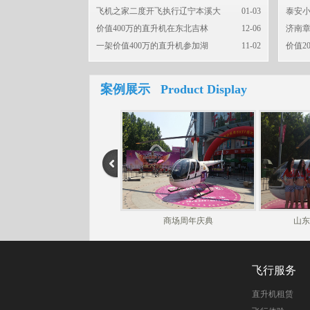
飞机之家二度开飞执行辽宁本溪大
01-03
泰安小
价值400万的直升机在东北吉林
12-06
济南章
一架价值400万的直升机参加湖
11-02
价值2
案例展示 Product Display
商场周年庆典
山东
飞行服务
直升机租赁