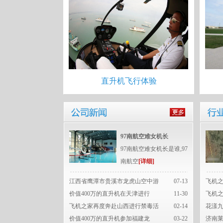
直升机飞行体验
97南航空难女机长
97南航空难女机长是谁,97
南航空
[详细]
江西省鹰潭市贵溪市龙虎山空中游
07-13
飞机
价值400万的直升机在天津进行
11-30
飞机
飞机之家再度奔赴山西进行禁毒活
02-14
花漾九
价值400万的直升机参加福建龙
03-22
济南莱