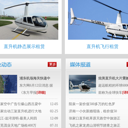
直升机静态展示租赁
直升机飞行租赁
浦东机场海关快递中
炫美直升机大片震
东方网6月12日消息:据
超远航程的环球600
《东方早报
[详细]
前称为全球快车
[详
之家空中广告引爆山西吕梁中
12-05
阳泉一架价值500多万的红色罗
之家出动三架直升机进行大地
02-25
济南一小伙新婚现场，租价值50
江-追浔清明-最美人间四
12-09
张家口直升机草原天路空中旅游正
芜茂业天地广场租400万
07-31
飞机之家龙虎山清明节踏青之旅正