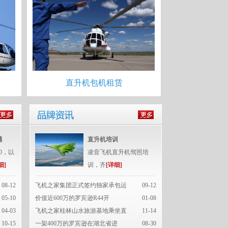
直升机包机租赁
撼
直升机培训
0，以
凌音飞机直升机驾照培
细]
训，齐
[详细]
08-12
飞机之家集团正式签约独家承包运
09-12
05-10
价值近600万的罗宾逊R44开
01-08
04-03
飞机之家桂林山水旅游基地乘坐直
11-14
10-15
一架400万的罗宾逊在湖北省进
08-30