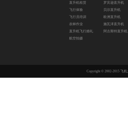
直升机租赁
罗宾逊直升机
飞行体验
贝尔直升机
飞行员培训
欧洲直升机
农林作业
施瓦泽直升机
直升机飞行婚礼
阿古斯特直升机
航空拍摄
Copyright © 2002-201