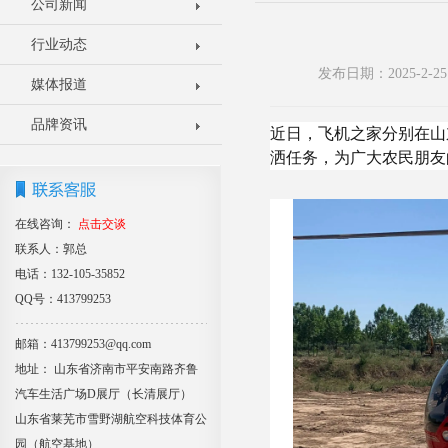
公司新闻
行业动态
发布日期：2025-2
媒体报道
品牌资讯
近日，飞机之家分别在山
洒任务，为广大农民朋友
在线咨询：
点击交谈
联系人：郭总
电话：132-105-35852
QQ号：413799253
邮箱：413799253@qq.com
地址： 山东省济南市平安南路齐鲁
汽车生活广场D展厅（长清展厅）
山东省莱芜市雪野湖航空科技体育公
园（航空基地）